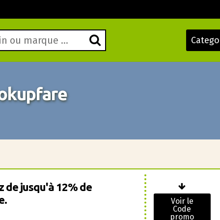
Catego
okupfare
z de jusqu'à 12% de
e.
Voir le
Code
promo