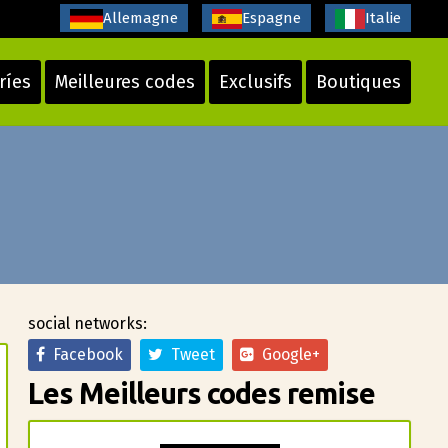
Allemagne
Espagne
Italie
ríes
Meilleures codes
Exclusifs
Boutiques
social networks:
Facebook
Tweet
Google+
Les Meilleurs codes remise