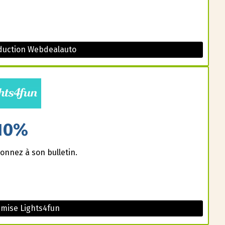
duction Webdealauto
10%
onnez à son bulletin.
mise Lights4fun