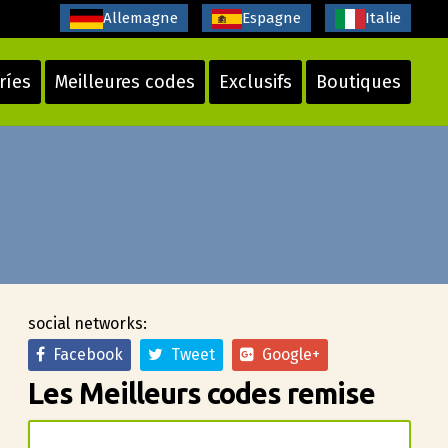
Allemagne
Espagne
Italie
ríes
Meilleures codes
Exclusifs
Boutiques
social networks:
Facebook
Tweet
Google+
Les Meilleurs codes remise