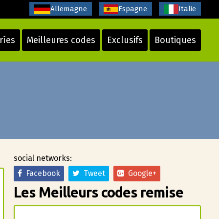
Allemagne
Espagne
Italie
ríes
Meilleures codes
Exclusifs
Boutiques
social networks:
Facebook
Tweet
Google+
Les Meilleurs codes remise