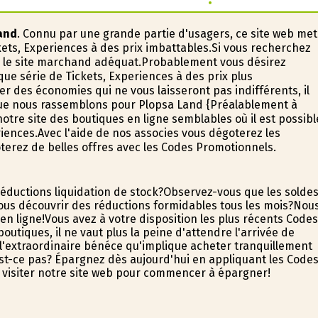
and
. Connu par une grande partie d'usagers, ce site web met
ckets, Experiences à des prix imbattables.Si vous recherchez
ns le site marchand adéquat.Probablement vous désirez
ue série de Tickets, Experiences à des prix plus
r des économies qui ne vous laisseront pas indifférents, il
e nous rassemblons pour Plopsa Land {Préalablement à
tre site des boutiques en ligne semblables où il est possibl
ences.Avec l'aide de nos associes vous dégoterez les
iterez de belles offres avec les Codes Promotionnels.
réductions liquidation de stock?Observez-vous que les solde
ous découvrir des réductions formidables tous les mois?Nou
n ligne!Vous avez à votre disposition les plus récents Codes
tiques, il ne vaut plus la peine d'attendre l'arrivée de
'extraordinaire bénéfice qu'implique acheter tranquillement
'est-ce pas? Épargnez dès aujourd'hui en appliquant les Code
 visiter notre site web pour commencer à épargner!