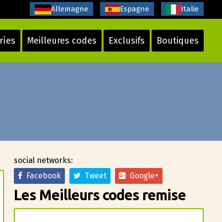
Allemagne
Espagne
Italie
ríes
Meilleures codes
Exclusifs
Boutiques
social networks:
Facebook
Tweet
Google+
Les Meilleurs codes remise