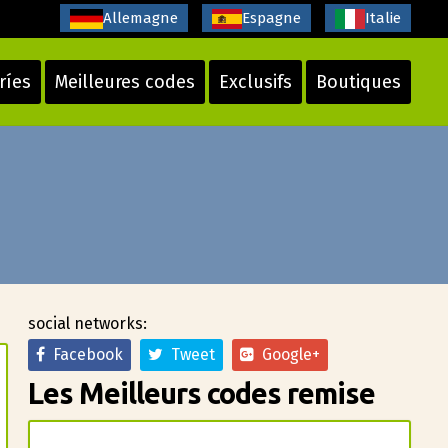
Allemagne
Espagne
Italie
ríes
Meilleures codes
Exclusifs
Boutiques
social networks:
Facebook
Tweet
Google+
Les Meilleurs codes remise