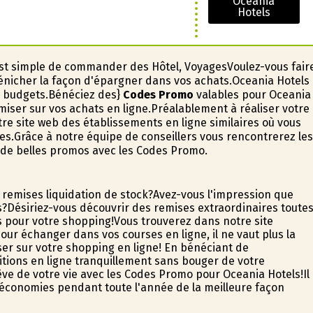
Oceania
Hotels
l est simple de commander des Hôtel, VoyagesVoulez-vous fair
énicher la façon d'épargner dans vos achats.Oceania Hotels
 budgets.Bénéficiez des}
Codes Promo
valables pour Oceania
miser sur vos achats en ligne.Préalablement à réaliser votre
re site web des établissements en ligne similaires où vous
s.Grâce à notre équipe de conseillers vous rencontrerez les
z de belles promos avec les Codes Promo.
 remises liquidation de stock?Avez-vous l'impression que
as?Désiriez-vous découvrir des remises extraordinaires toute
s pour votre shopping!Vous trouverez dans notre site
r échanger dans vos courses en ligne, il ne vaut plus la
r sur votre shopping en ligne! En bénéficiant de
isitions en ligne tranquillement sans bouger de votre
rêve de votre vie avec les Codes Promo pour Oceania Hotels!Il
es économies pendant toute l'année de la meilleure façon