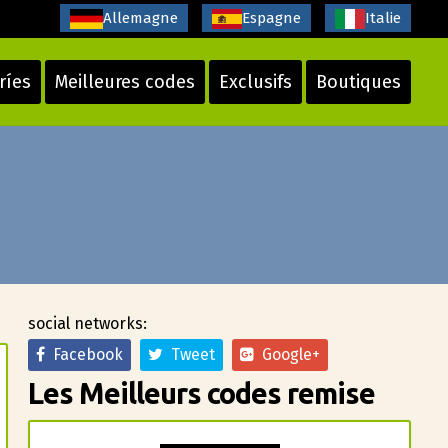
Allemagne
Espagne
Italie
ríes
Meilleures codes
Exclusifs
Boutiques
social networks:
Facebook
Tweet
Google+
Les Meilleurs codes remise