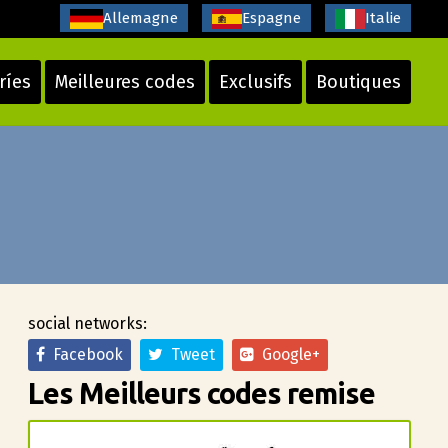
Allemagne
Espagne
Italie
ríes
Meilleures codes
Exclusifs
Boutiques
social networks:
Facebook
Tweet
Google+
Les Meilleurs codes remise