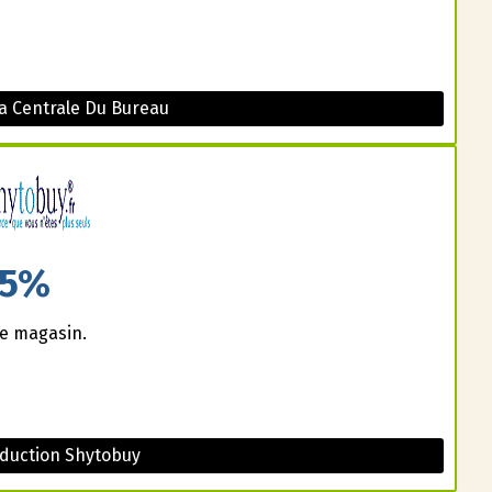
a Centrale Du Bureau
5%
ce magasin.
duction Shytobuy