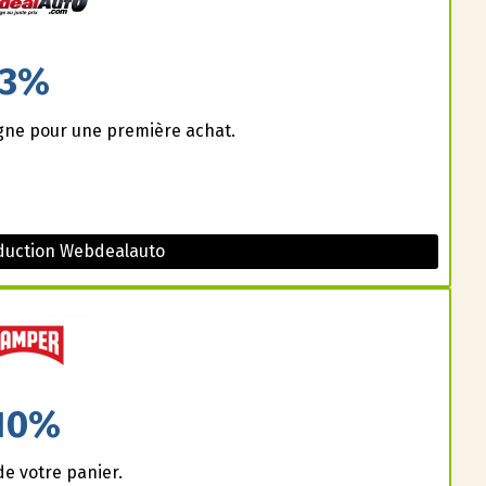
3%
igne pour une première achat.
duction Webdealauto
10%
de votre panier.