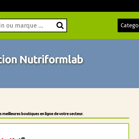
Catego
ion Nutriformlab
meilleures boutiques en ligne de votre secteur.