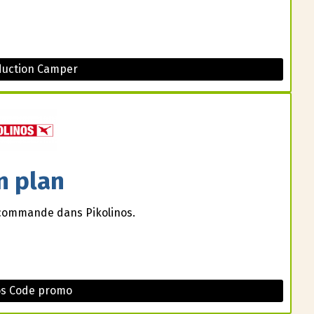
duction Camper
n plan
e commande dans Pikolinos.
os Code promo