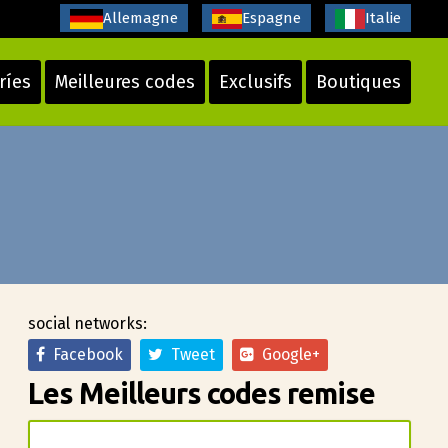
Allemagne
Espagne
Italie
ríes
Meilleures codes
Exclusifs
Boutiques
social networks:
Facebook
Tweet
Google+
Les Meilleurs codes remise