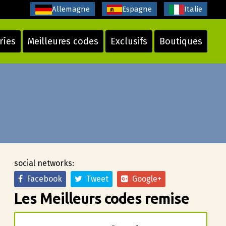
Allemagne
Espagne
Italie
ríes
Meilleures codes
Exclusifs
Boutiques
social networks:
Facebook
Tweet
Google+
Les Meilleurs codes remise