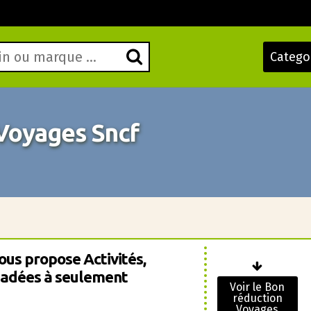
Catego
Voyages Sncf
ous propose Activités,
uiadées à seulement
Voir le Bon
réduction
Voyages