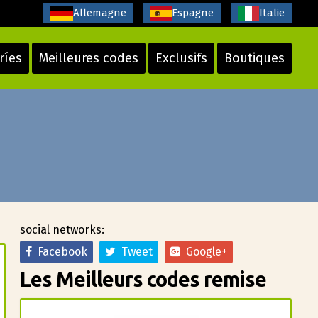
Allemagne
Espagne
Italie
ríes
Meilleures codes
Exclusifs
Boutiques
social networks:
Facebook
Tweet
Google+
Les Meilleurs codes remise