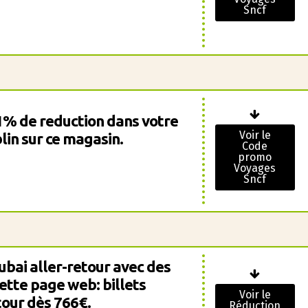
Sncf
1% de reduction dans votre
Voir le
in sur ce magasin.
Code
promo
Voyages
Sncf
ubai aller-retour avec des
cette page web: billets
Voir le
tour dès 766€.
Réduction