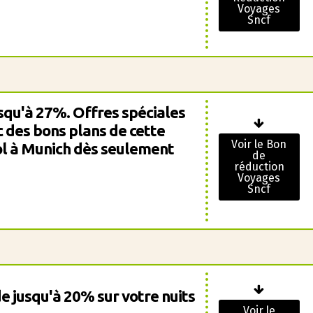
Voyages
Sncf
squ'à 27%. Offres spéciales
c des bons plans de cette
Voir le Bon
ol à Munich dès seulement
de
réduction
Voyages
Sncf
e jusqu'à 20% sur votre nuits
Voir le