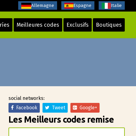
Allemagne
Espagne
Italie
ríes
Meilleures codes
Exclusifs
Boutiques
social networks:
Facebook
Tweet
Google+
Les Meilleurs codes remise