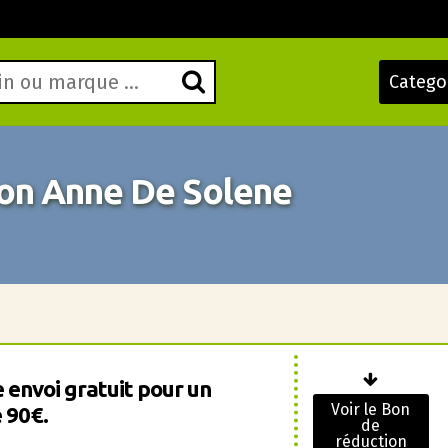
Catego
on Anne De Solene
 envoi gratuit pour un
Voir le Bon
 90€.
de
réduction