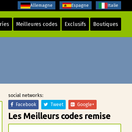
Allemagne
Espagne
Italie
ríes
Meilleures codes
Exclusifs
Boutiques
social networks:
Facebook
Tweet
Google+
Les Meilleurs codes remise